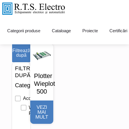
Wiemarc Plotter
Categorii produse
Cataloage
Proiecte
Certificări
Filtrează
după
FILTRARE
DUPĂ
Plotter
Wieplot
Categorie
500
Categorie
Accesorii
VEZI
Wiemarc
MAI
Plotter
MULT