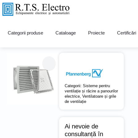
Ventilator Seria PF 66.000
Categorii produse
Cataloage
Proiecte
Certificări
EMC
Categorii:
Sisteme pentru
ventilație și răcire a panourilor
electrice
,
Ventilatoare și grile
de ventilație
Ai nevoie de
consultanță în