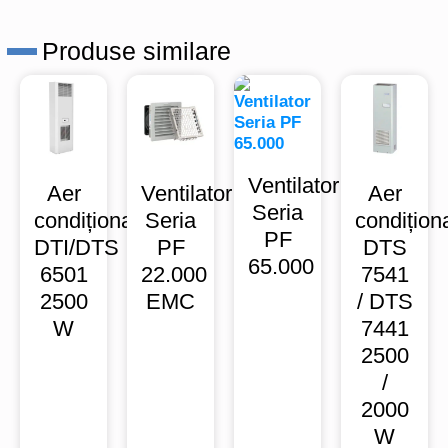
Produse similare
Ventilator
Aer
Ventilator
Aer
Seria
condiționat
Seria
condițion
PF
DTI/DTS
PF
DTS
65.000
6501
22.000
7541
2500
EMC
/ DTS
W
7441
2500
/
2000
W