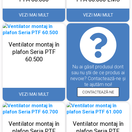
VEZI MAI MULT
VEZI MAI MULT
Ventilator montaj în
plafon Seria PTF
60.500
Nu ai găsit produsul dorit
sau nu știi de ce produs ai
nevoie? Contactează-ne și
te ajutăm noi!
CONTACTEAZĂ-NE
VEZI MAI MULT
Ventilator montaj în
Ventilator montaj în
plafon Seria PTF
plafon Seria PTF