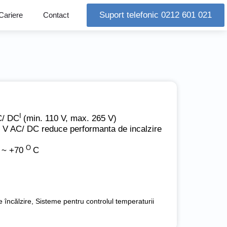
Suport telefonic 0212 601 021
Cariere
Contact
I
C/ DC
(min. 110 V, max. 265 V)
0 V AC/ DC reduce performanta de incalzire
O
5 ~ +70
C
 încălzire
,
Sisteme pentru controlul temperaturii