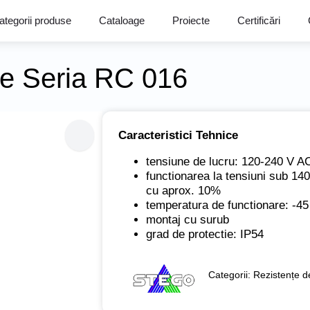
ategorii produse
Cataloage
Proiecte
Certificări
re Seria RC 016
Caracteristici Tehnice
tensiune de lucru: 120-240 V A
functionarea la tensiuni sub 14
cu aprox. 10%
temperatura de functionare: -4
montaj cu surub
grad de protectie: IP54
Categorii:
Rezistențe de