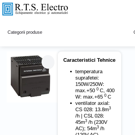
Rezistență de încălzire Seria
Categorii produse
CS 028 / CSL 028
Caracteristici Tehnice
temperatura
suprafetei:
150W/250W:
0
max.+50
C, 400
0
W: max.+65
C
ventilator axial:
3
CS 028: 13.8m
/h | CSL 028:
3
45m
/h (230V
3
AC); 54m
/h
(120V AC)