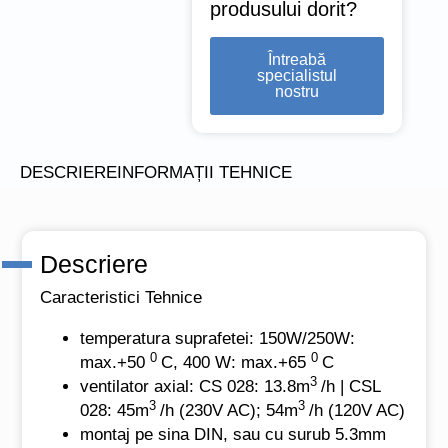
produsului dorit?
Întreabă
specialistul
nostru
DESCRIERE
INFORMAȚII TEHNICE
Descriere
Caracteristici Tehnice
temperatura suprafetei: 150W/250W:
0
0
max.+50
C, 400 W: max.+65
C
3
ventilator axial: CS 028: 13.8m
/h | CSL
3
3
028: 45m
/h (230V AC); 54m
/h (120V AC)
montaj pe sina DIN, sau cu surub 5.3mm