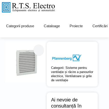
Grilă ventilație Seria PFA
Categorii produse
Cataloage
Proiecte
Certificări
30.000
Categorii:
Sisteme pentru
ventilație și răcire a panourilor
electrice
,
Ventilatoare și grile
de ventilație
Ai nevoie de
consultanță în