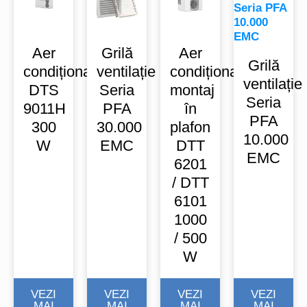
Aer
Grilă
Aer
Grilă
condiționat
ventilație
condiționat
ventilație
DTS
Seria
montaj
Seria
9011H
PFA
în
PFA
300
30.000
plafon
10.000
W
EMC
DTT
EMC
6201
/ DTT
6101
1000
/ 500
W
VEZI
VEZI
VEZI
VEZI
MAI
MAI
MAI
MAI