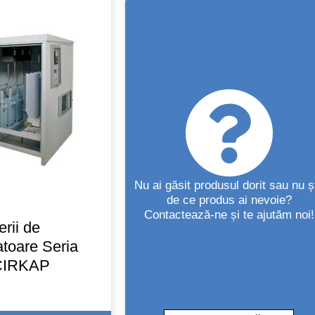
Nu ai găsit produsul dorit sau nu șt
de ce produs ai nevoie?
Contactează-ne și te ajutăm noi!
erii de
toare Seria
CIRKAP