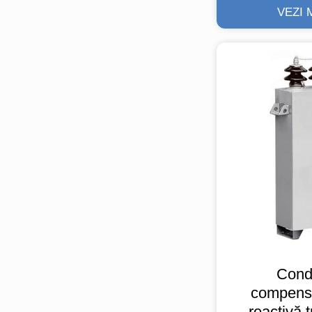
VEZI 
Cond
compensa
reactivă t