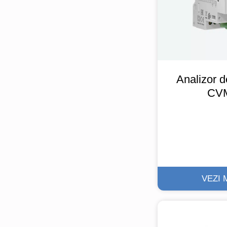
Analizor d
CV
VEZI 