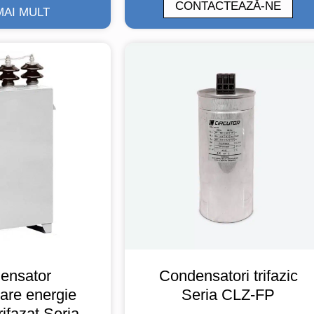
CONTACTEAZĂ-NE
MAI MULT
ensator
Condensatori trifazic
re energie
Seria CLZ-FP
rifazat Seria