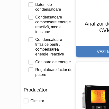
Baterii de
condensatoare
Condensatoare
compensare energie
Analizor d
reactivă, medie
CVM
tensiune
Condensatoare
trifazice pentru
compensarea
VEZI 
energiei reactive
Contoare de energie
Regulatoare factor de
putere
Producător
Producător
Circutor