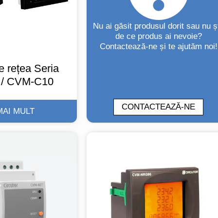
Nu ai găsit produsul dorit sau nu șt
de ce produs ai nevoie?
Contactează-ne și te ajutăm noi!
e rețea Seria
/ CVM-C10
CONTACTEAZĂ-NE
MAI MULT