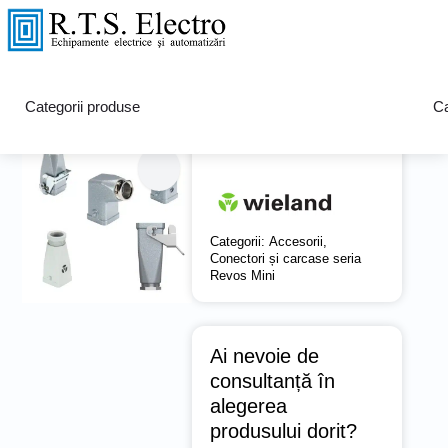
Carcase Seria Revos MINI
Categorii produse
Ca
Categorii:
Accesorii
,
Conectori și carcase seria
Revos Mini
Ai nevoie de
consultanță în
alegerea
produsului dorit?