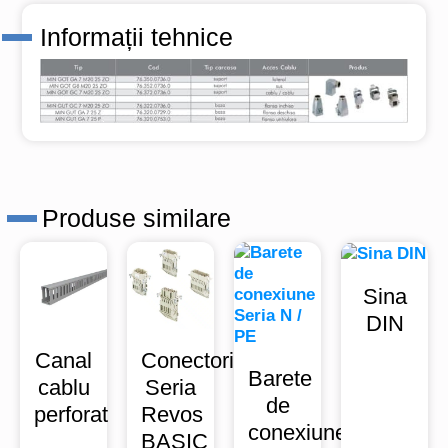
Informații tehnice
Produse similare
Sina
DIN
Canal
Conectori
Barete
cablu
Seria
de
perforat
Revos
conexiune
BASIC